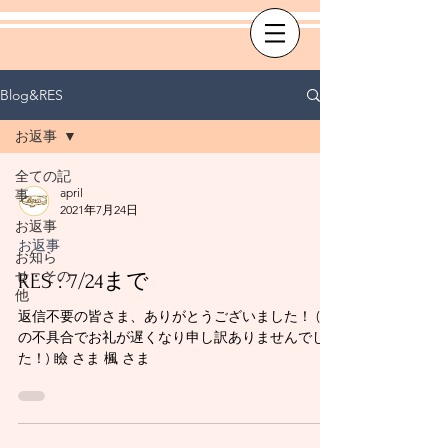
Blog&RES
お返事
全ての記
april
事
2021年7月24日
お返事
お返事
お知ら
せ・その
RES : 7/24まで
他
返信不要の皆さま、ありがとうございました！ (PC
の不具合でお礼が遅くなり申し訳ありませんでし
た！) 瞼 さま 楓 さま