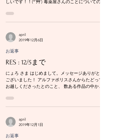
しいです！！(*´艸`) 毒薬屋さんのことについてのご
感想も とっても嬉しく拝読しました。 ちょっとし
か出てこない脇役のことを そんなに丁寧に見てい
てくださっていることに...
april
2019年12月6日
お返事
RES : 12/5まで
にょろ さま はじめまして。メッセージありがとう
ございました！ アルファポリスさんからたどって
お越しくださったとのこと、 数ある作品の中から
ここを訪れてくださり 本当にありがとうございま
す。 隣国の王配殿下の結婚にまつわる話は 私もと
ても楽しみながら書いたところですので、...
april
2019年12月1日
お返事