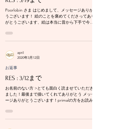
RES : 3/19まで
Poorlobin さま はじめまして、メッセージありがと
うございます！ 絵のことを褒めてくださってあり
がとうございます、絵は本当に昔から下手で今も
まったく自信がないので、「上手くなっている」
のが本当なら少しでも上達していると思えて嬉し
いです。時代考証もいい加減の一言ですが...
april
2020年3月12日
お返事
RES : 3/12まで
お名前のない方 >とても面白く読ませていただき
ました！最後まで描いてくれてありがとう メッセ
ージありがとうございます！primalの方をお読みく
ださったのでしょうか？最後までお読みくださり
ありがとうございました。 -------------- その他 返信
不要の皆さま...