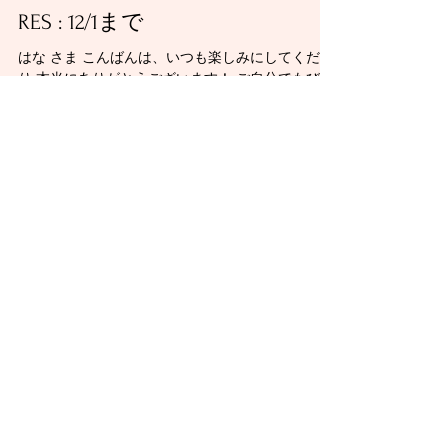
RES : 12/1まで
はな さま こんばんは、いつも楽しみにしてくださ
り 本当にありがとうございます！ ご自分でもびっ
くりするほど涙が溢れてしまったとのこと、 書き
手冥利につきるご感想本当に嬉しく、何度も読み
返しています。 おまけに「もうもうもうっ」が可
愛くて（笑）...
april
2019年11月21日
お返事
RES : 11/20まで
風曜日 さま いつもお読みくださりありがとうござ
います！ こんなつたない漫画でもドキドキしてく
ださっているなんて 本当に嬉しく、光栄です！ ハ
ッピーエンドを願う優しいお気持ちがまた嬉しい
です。 そろそろ結末も近づいてまいりました
が、...