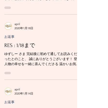
から感動しています。 何度も読み返していろいろ
な発見を してくださったとのこと、 そう言ってい
ただけるのは...
april
2020年1月18日
お返事
RES : 1/18まで
ゆずしー さま 完結後に初めて通してお読みくださ
ったとのこと、 誠にありがとうございます！ 登場
人物の幸せを一緒に喜んでくださる 温かいお気持
ちが嬉しいです。 -------------------- 返信不要の皆さ
ん、コメントありがとうございました！ ぽん太 さ
ま 玲 さま
april
2020年1月14日
お返事