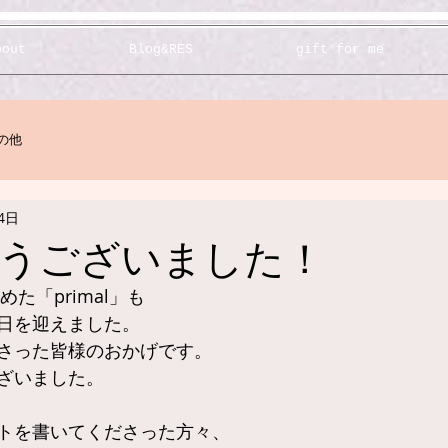
bout
Blog&RES
gift for me
の他
4日
うございました！
めた「primal」も
日を迎えました。
さった皆様のおかげです。
ざいました。
トを書いてくださった方々、