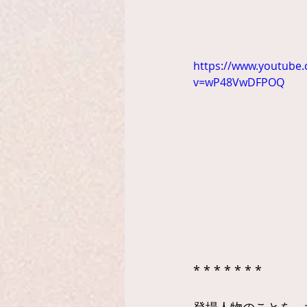
https://www.youtube
v=wP48VwDFPOQ
* * * * * * *