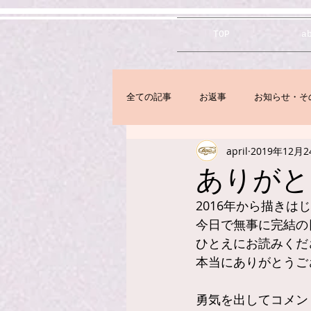
TOP
a
全ての記事
お返事
お知らせ・そ
april
2019年12月2
ありがと
2016年から描きはじ
今日で無事に完結の
ひとえにお読みくだ
本当にありがとうご
勇気を出してコメン