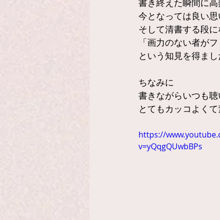
書き終えた瞬間に高
今となっては良い思
そして清書する段に
「画力のない者がフ
という知見を得まし
ちなみに
書きながらいつも聴
とてもカッコよくて素
https://www.youtube
v=yQqgQUwbBPs