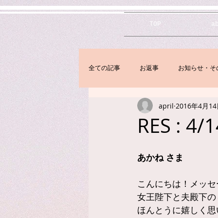
TOP
a
全ての記事
お返事
お知らせ・そ
april
2016年4月1
RES : 4
あかね さま
こんにちは！メッセ
女王陛下と夫殿下の
ほんとうに嬉しく思いま