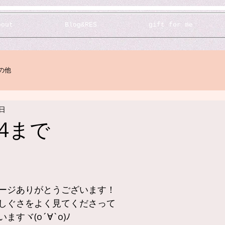
bout
Blog&RES
gift for me
の他
4日
/14まで
ージありがとうございます！
しぐさをよく見てくださって
すヾ(o´∀`o)ﾉ