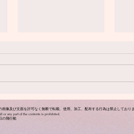
RES : 7/1まで
RES 
「ふと読み返したくなって、珈琲
返信
日和から軽井沢編までをひといき
がと
に読み直しました。…」の方 当
り さ
サイトを思い出してくだささりあ
りがとうございます！ 一息に読
み直すとなるとお時間かかったで
しょう、またお読みくださり嬉し
い限りです。...
の画像及び文面を許可なく無断で転載、使用、加工、配布する行為は禁止しており
l or any part of the contents is prohibited.
木曜日の飛行船