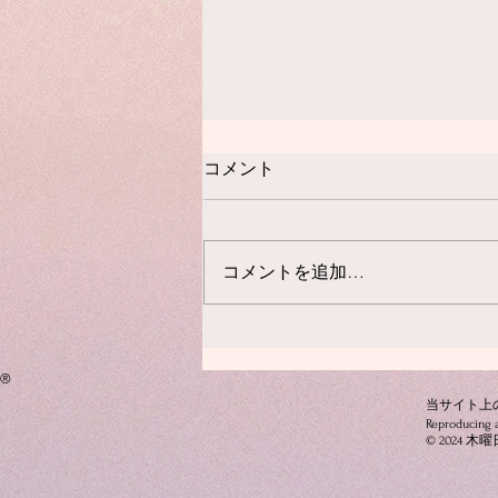
RES : 7/24まで
コメント
返信不要の皆さま、ありがとうご
ざいました！ (PCの不具合でお礼
が遅くなり申し訳ありませんでし
コメントを追加…
た！) 瞼 さま 楓 さま
®
当サイト上
Reproducing al
© 2024 