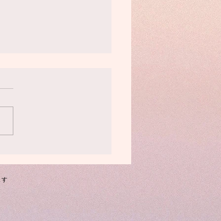
: 6/15まで
不要の方々、メッセージあり
うございました！ ゆきわた
ま アリー さま ななし さま
ます