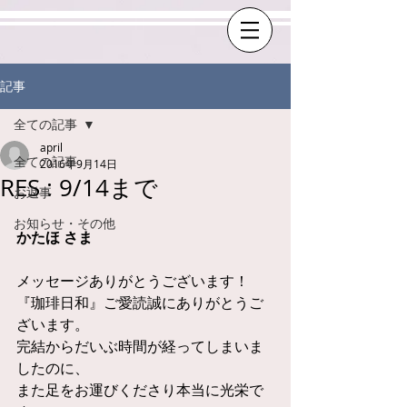
記事
全ての記事
april
全ての記事
2016年9月14日
RES : 9/14まで
お返事
お知らせ・その他
かたほ さま
メッセージありがとうございます！
『珈琲日和』ご愛読誠にありがとうご
ざいます。
完結からだいぶ時間が経ってしまいま
したのに、
また足をお運びくださり本当に光栄で