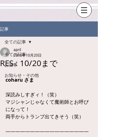
記事
全ての記事
april
全ての記事
2016年10月20日
RES : 10/20まで
お返事
お知らせ・その他
coharu さま
深読みしすぎィ！（笑）
マジシャンじゃなくて魔術師とお呼び
になって！
両手からトランプ出てきそう（笑）
—————————————————