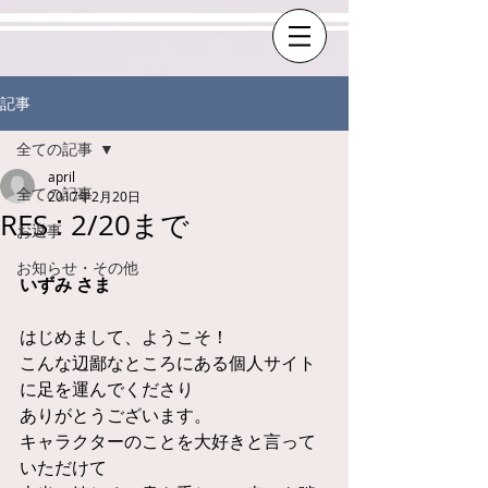
記事
全ての記事
april
全ての記事
2017年2月20日
RES : 2/20まで
お返事
お知らせ・その他
いずみ さま
はじめまして、ようこそ！
こんな辺鄙なところにある個人サイト
に足を運んでくださり
ありがとうございます。
キャラクターのことを大好きと言って
いただけて