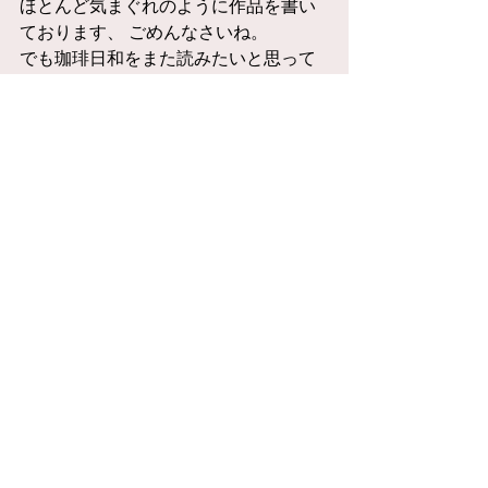
ほとんど気まぐれのように作品を書い
ております、 ごめんなさいね。
でも珈琲日和をまた読みたいと思って
くださったおかげで
こうしてまたお会いできたことをとて
も嬉しく思います。
『primal』のほうもお読みくださった
ようで、光栄です！
まだまだ物語の途上ですので、
これからどんな評価をいただけるかわ
かりませんが、
最後までお付き合いいただければ幸い
です。
またいらしてくださいね！
#RES
お返事