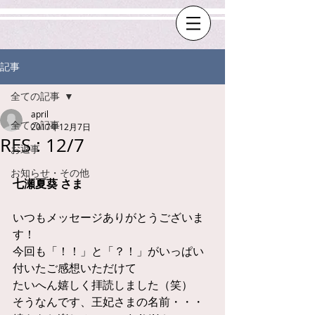
記事
全ての記事
april
全ての記事
2017年12月7日
RES : 12/7
お返事
お知らせ・その他
七瀬夏葵 さま
いつもメッセージありがとうございま
す！
今回も「！！」と「？！」がいっぱい
付いたご感想いただけて
たいへん嬉しく拝読しました（笑）
そうなんです、王妃さまの名前・・・