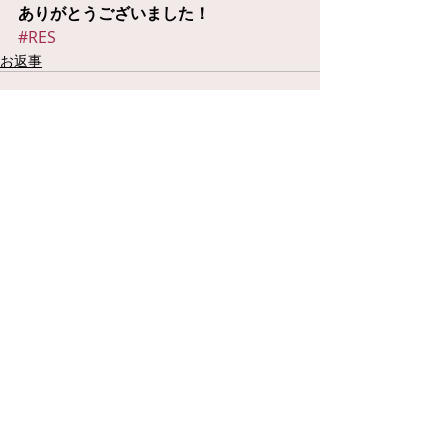
ありがとうございました！
#RES
お返事
コメント
コメントを追加…
®
当サイト上の画像及び文面を許可なく無断で転載、使用、加工、配布す
る行為は禁止しております