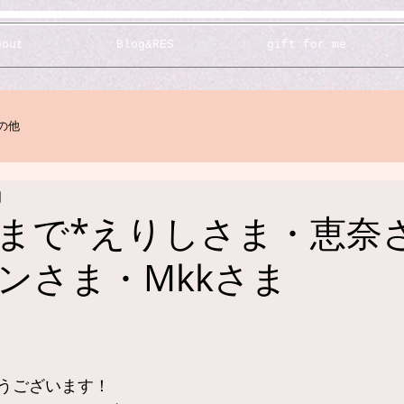
bout
Blog&RES
gift for me
の他
日
 1/6まで*えりしさま・恵
ンさま・Mkkさま
うございます！