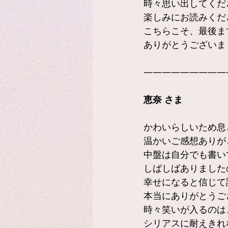
時々思い出してくだ
楽しみにお読みくだ
こちらこそ、最後ま
ありがとうございま
—————————
恵奈 さま
かわいらしいため息
温かいご感想ありが
中盤は自分でも書い
しばしばありました
幸せになると信じて
本当にありがとうご
時々笑いが入るのは
シリアスに耐えきれ