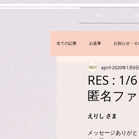
TOP
a
全ての記事
お返事
お知らせ・そ
april
2020年1月6
RES :
匿名ファ
えりし さま
メッセージありがと