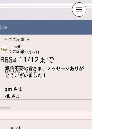
記事
全ての記事
april
全ての記事
2020年11月12日
RES : 11/12まで
お返事
返信不要の皆さま、メッセージありが
お知らせ・その他
とうございました！
zm さま
楓 さま 
コメント