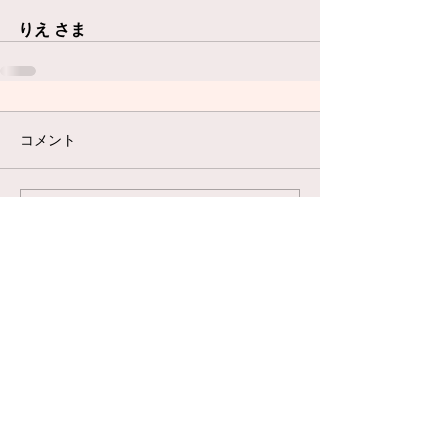
りえ さま
コメント
コメントを追加…
®
当サイト上の画像及び文面を許可なく無断で転載、使用、加工、配布す
る行為は禁止しております
Reproducing all or any part of the contents is prohibited.
© 2024 木曜日の飛行船