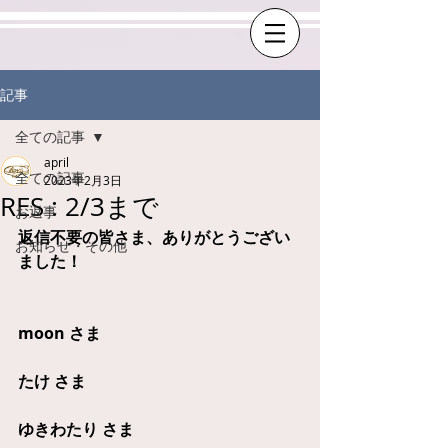
記事
全ての記事
april
全ての記事
2023年2月3日
RES : 2/3まで
お返事
返信不要の皆さま、ありがとうござい
お知らせ・その他
ました！
moon さま
たけ さま
ゆきわたり さま