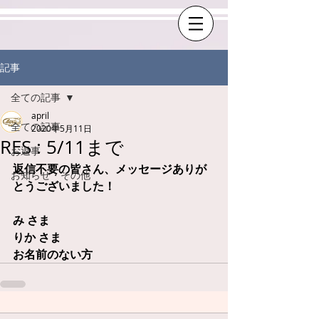
記事
全ての記事
april
全ての記事
2020年5月11日
RES : 5/11まで
お返事
返信不要の皆さん、メッセージありが
お知らせ・その他
とうございました！
み さま
りか さま
お名前のない方