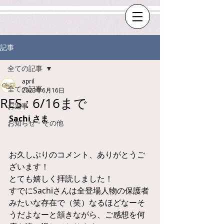
記事
全ての記事
april
全ての記事
2023年6月16日
RES : 6/16まで
お返事
Sachi さま
お知らせ・その他
お久しぶりのコメント、ありがとうご
ざいます！
とても嬉しく拝読しました！
すでにSachiさんは全登場人物の保護者
みたいな存在で（笑）なるほどなーそ
うだよなーと頷きながら、ご感想を何