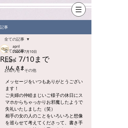
記事
全ての記事
april
全ての記事
2020年7月10日
RES : 7/10まで
お返事
りん さま
お知らせ・その他
メッセージをいつもありがとうござい
ます！
ご夫婦の仲睦まじいご様子の休日にス
マホからちゃっかりお邪魔したようで
失礼いたしました（笑）
相手の女の人のことをいろいろと想像
を巡らせて考えてくださって、書き手