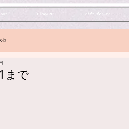
bout
Blog&RES
gift for me
の他
1日
/11まで