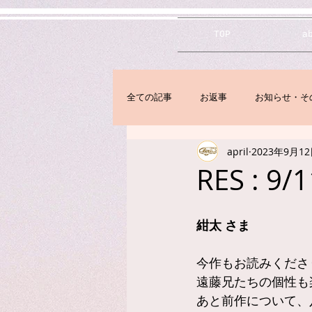
TOP
a
全ての記事
お返事
お知らせ・そ
april
2023年9月1
RES : 9
紺太 さま
今作もお読みくださ
遠藤兄たちの個性も
あと前作について、