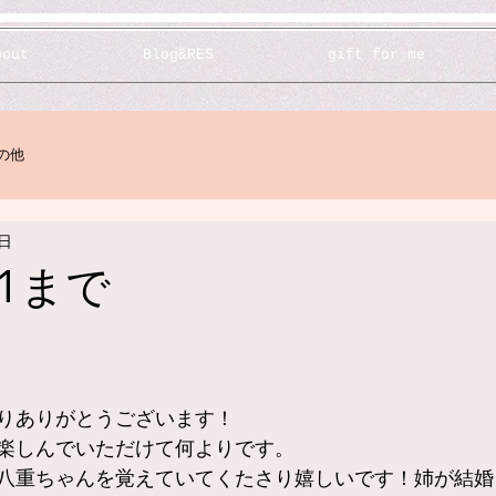
bout
Blog&RES
gift for me
の他
2日
/11まで
りありがとうございます！
楽しんでいただけて何よりです。
八重ちゃんを覚えていてくたさり嬉しいです！姉が結婚