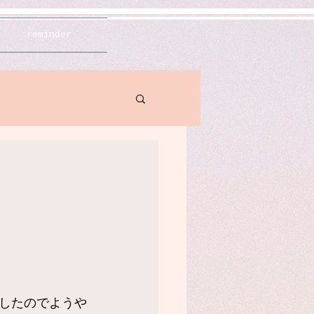
reminder
したのでようや